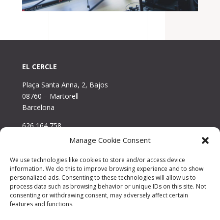
EL CERCLE
Plaça Santa Anna, 2, Bajos
08760 – Martorell
Barcelona
626 164 758
Manage Cookie Consent
We use technologies like cookies to store and/or access device
information. We do this to improve browsing experience and to show
Politica de privacidad
personalized ads. Consenting to these technologies will allow us to
process data such as browsing behavior or unique IDs on this site. Not
Uso-de-cookies
consenting or withdrawing consent, may adversely affect certain
features and functions.
Aviso legal y términos de uso